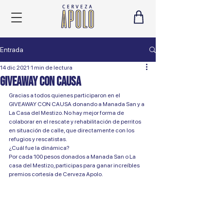
Entrada
14 dic 2021
1 min de lectura
Giveaway Con Causa
Gracias a todos quienes participaron en el 
GIVEAWAY CON CAUSA donando a Manada San y a 
La Casa del Mestizo. No hay mejor forma de 
colaborar en el rescate y rehabilitación de perritos 
en situación de calle, que directamente con los 
refugios y rescatistas.
¿Cuál fue la dinámica?
Por cada 100 pesos donados a Manada San o La 
casa del Mestizo, participas para ganar increíbles 
premios cortesía de Cerveza Apolo.