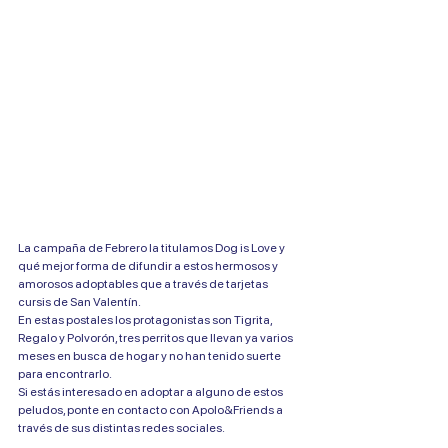
La campaña de Febrero la titulamos Dog is Love y 
qué mejor forma de difundir a estos hermosos y 
amorosos adoptables que a través de tarjetas 
cursis de San Valentín.
En estas postales los protagonistas son Tigrita, 
Regalo y Polvorón, tres perritos que llevan ya varios 
meses en busca de hogar y no han tenido suerte 
para encontrarlo.
Si estás interesado en adoptar a alguno de estos 
peludos, ponte en contacto con Apolo&Friends a 
través de sus distintas redes sociales.